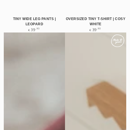
TINY WIDE LEG PANTS |
OVERSIZED TINY T-SHIRT | COSY
LEOPARD
WHITE
Normale
Normale
,90
,90
39
39
€
€
prijs
prijs