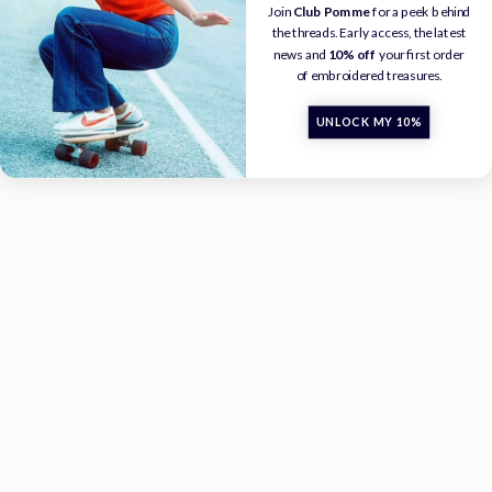
Join
Club Pomme
for a peek behind
the threads. Early access, the latest
news and
10% off
your first order
of embroidered treasures.
UNLOCK MY 10%