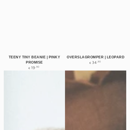
TEENY TINY BEANIE | PINKY
OVERSLAGROMPER | LEOPARD
Normale
PROMISE
,90
34
€
prijs
Normale
,90
19
€
prijs