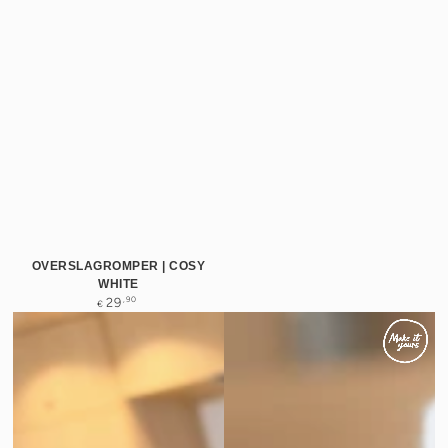
OVERSLAGROMPER | COSY
WHITE
Normale
,90
29
€
prijs