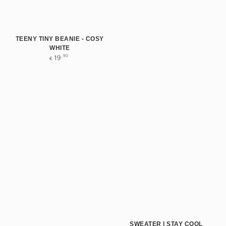
TEENY TINY BEANIE - COSY
WHITE
Normale
,90
19
€
prijs
SWEATER | STAY COOL