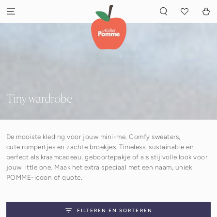
GA NAAR INHOUD
Winkelwa
Verzameling:
Tiny wardrobe
De mooiste kleding voor jouw mini-me. Comfy sweaters,
cute rompertjes en zachte broekjes. Timeless, sustainable en
perfect als kraamcadeau, geboortepakje of als stijlvolle look voor
jouw little one. Maak het extra speciaal met een naam, uniek
POMME-icoon of quote.
FILTEREN EN SORTEREN