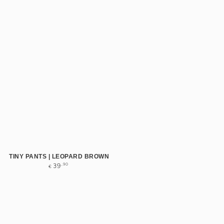
TINY PANTS | LEOPARD BROWN
Normale
,90
39
€
prijs