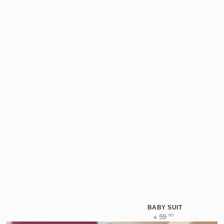
BABY SUIT
Normale
,90
59
€