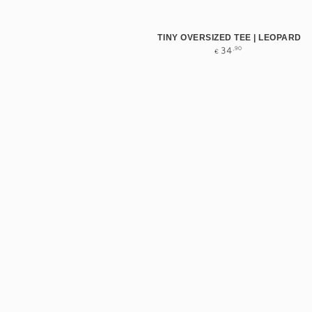
TINY OVERSIZED TEE | LEOPARD
Normale
,90
34
€
prijs