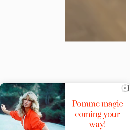
Pomme magic
coming your
way!