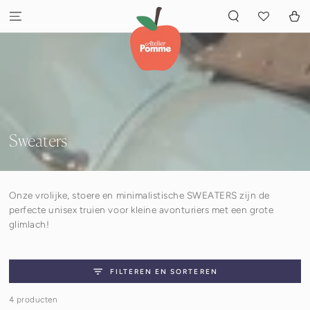
GA NAAR INHOUD
Winkelwa
Verzameling:
Sweaters
Onze vrolijke, stoere en minimalistische SWEATERS zijn de
perfecte unisex truien voor kleine avonturiers met een grote
glimlach!
FILTEREN EN SORTEREN
4 producten