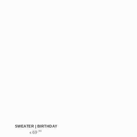
SWEATER | BIRTHDAY
Normale
,90
69
€
prijs