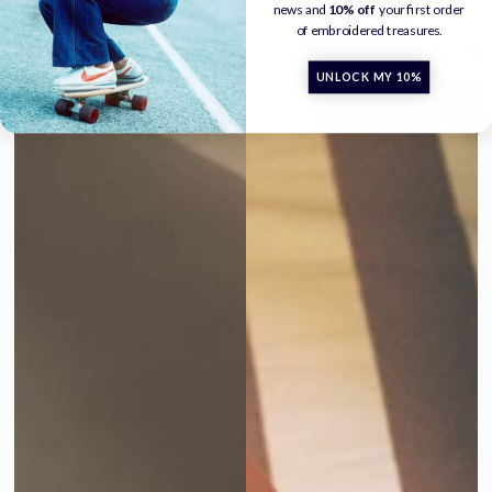
news and
10% off
your first order
of embroidered treasures.
UNLOCK MY 10%