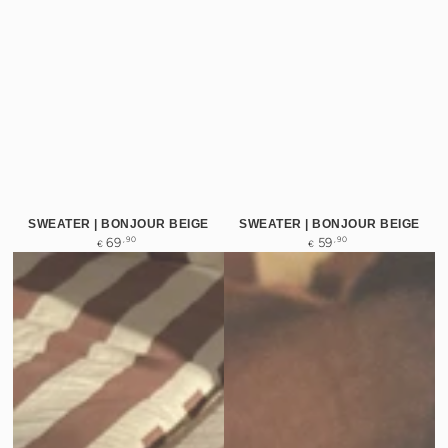
SWEATER | BONJOUR BEIGE
SWEATER | BONJOUR BEIGE
Normale
Normale
,90
,90
69
59
€
€
prijs
prijs