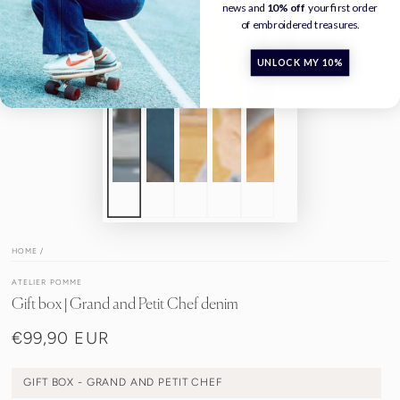
news and
10% off
your first order
of embroidered treasures.
UNLOCK MY 10%
HOME
/
ATELIER POMME
Gift box | Grand and Petit Chef denim
€99,90 EUR
Normale
prijs
GIFT BOX - GRAND AND PETIT CHEF