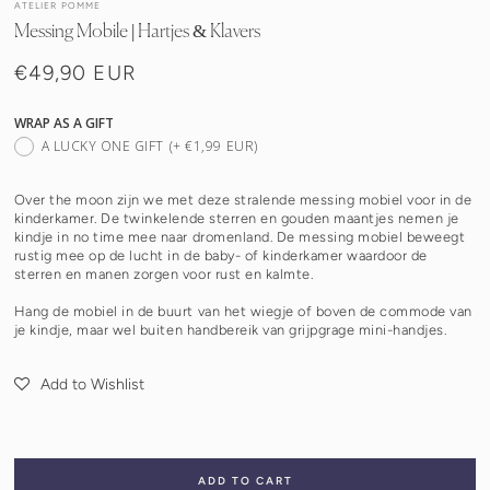
ATELIER POMME
Messing Mobile | Hartjes & Klavers
€49,90 EUR
Normale
prijs
WRAP AS A GIFT
A LUCKY ONE GIFT
(+ €1,99 EUR)
Over the moon zijn we met deze stralende messing mobiel voor in de
kinderkamer. De twinkelende sterren en gouden maantjes nemen je
kindje in no time mee naar dromenland. De messing mobiel beweegt
rustig mee op de lucht in de baby- of kinderkamer waardoor de
sterren en manen zorgen voor rust en kalmte.
Hang de mobiel in de buurt van het wiegje of boven de commode van
je kindje, maar wel buiten handbereik van grijpgrage mini-handjes.
Add to Wishlist
ADD TO CART