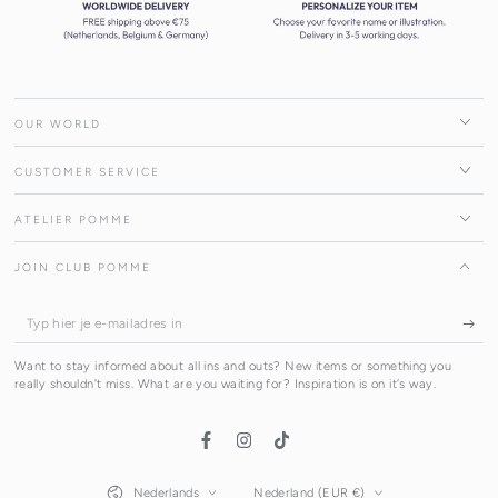
OUR WORLD
CUSTOMER SERVICE
ATELIER POMME
JOIN CLUB POMME
Typ
hier
Want to stay informed about all ins and outs? New items or something you
je
really shouldn't miss. What are you waiting for? Inspiration is on it's way.
e-
mailadres
Facebook
Instagram
TikTok
in
Taal
Land/regio
Nederlands
Nederland (EUR €)