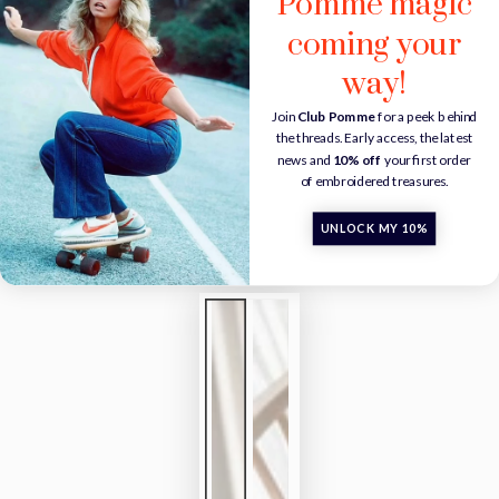
Pomme magic
coming your
way!
Join
Club Pomme
for a peek behind
the threads. Early access, the latest
news and
10% off
your first order
of embroidered treasures.
UNLOCK MY 10%