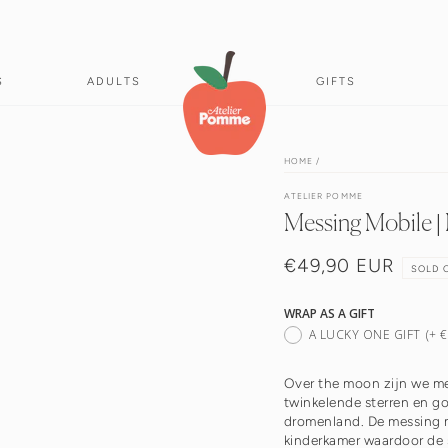
S
ADULTS
GIFTS
HOME
/
ATELIER POMME
Messing Mobile |
€49,90 EUR
Normale
SOLD 
prijs
WRAP AS A GIFT
A LUCKY ONE GIFT
(+ 
Over the moon zijn we me
twinkelende sterren en g
dromenland. De messing m
kinderkamer waardoor de 