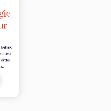
gic
ur
 behind
 latest
t order
es.