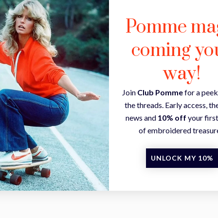
Pomme ma
coming yo
way!
Join
Club Pomme
for a peek
the threads. Early access, the
news and
10% off
your firs
of embroidered treasur
UNLOCK MY 10%