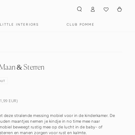
Inloggen
Winkelwagen
LITTLE INTERIORS
CLUB POMME
 Maan & Sterren
OUT
€1,99 EUR)
t deze stralende messing mobiel voor in de kinderkamer. De
ouden maantjes nemen je kindje in no time mee naar
obiel beweegt rustig mee op de lucht in de baby- of
sterren en manen zorgen voor rust en kalmte.