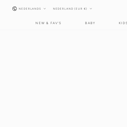
GA NAAR INHOUD
Taal
Land/regio
NEDERLANDS
NEDERLAND (EUR €)
NEW & FAV'S
BABY
KID
GA NAAR
PRODUCTINFORMATIE