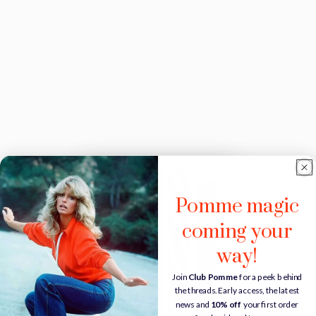
Pomme magic
coming your
way!
Join
Club Pomme
for a peek behind
the threads. Early access, the latest
news and
10% off
your first order