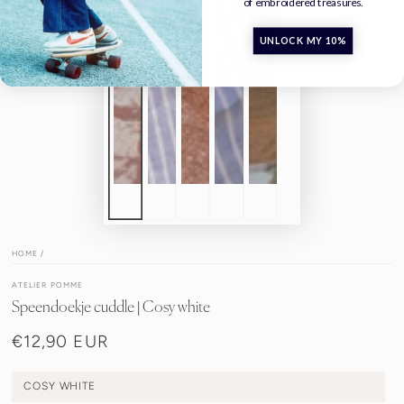
of embroidered treasures.
UNLOCK MY 10%
HOME
/
ATELIER POMME
Speendoekje cuddle | Cosy white
€12,90 EUR
Normale
prijs
COSY WHITE