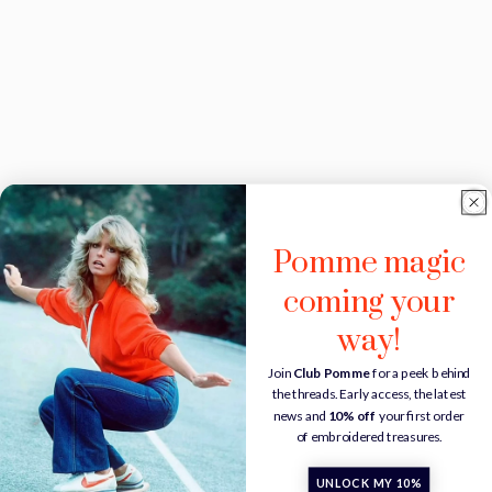
Pomme magic
coming your
way!
Join
Club Pomme
for a peek behind
the threads. Early access, the latest
news and
10% off
your first order
of embroidered treasures.
UNLOCK MY 10%