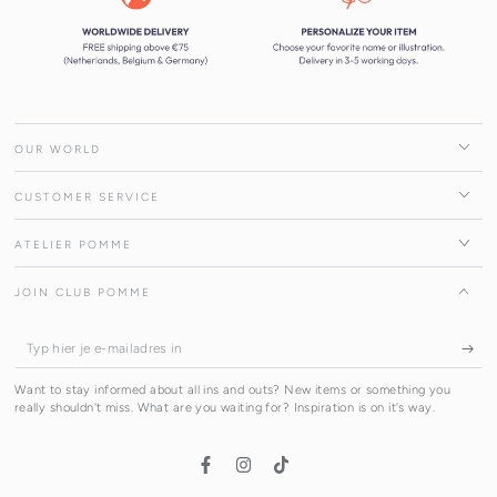
OUR WORLD
CUSTOMER SERVICE
ATELIER POMME
JOIN CLUB POMME
Typ
hier
Want to stay informed about all ins and outs? New items or something you
je
really shouldn't miss. What are you waiting for? Inspiration is on it's way.
e-
mailadres
Facebook
Instagram
TikTok