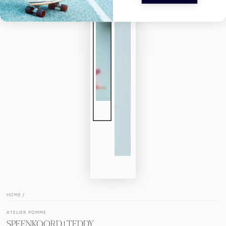
HOME
/
ATELIER POMME
SPEENKOORD | TEDDY