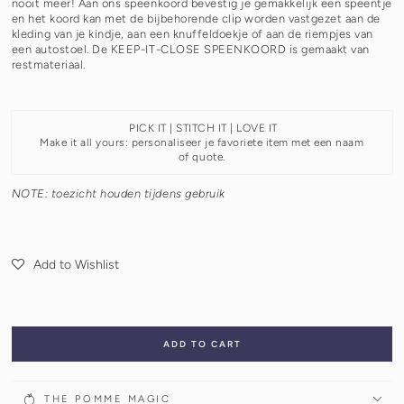
nooit meer! Aan ons speenkoord bevestig je gemakkelijk een speentje
en het koord kan met de bijbehorende clip worden vastgezet aan de
kleding van je kindje, aan een knuffeldoekje of aan de riempjes van
een autostoel. De KEEP-IT-CLOSE SPEENKOORD is gemaakt van
restmateriaal.
PICK IT | STITCH IT | LOVE IT
Make it all yours: personaliseer je favoriete item met een naam
of quote.
NOTE: toezicht houden tijdens gebruik
Add to Wishlist
ADD TO CART
THE POMME MAGIC