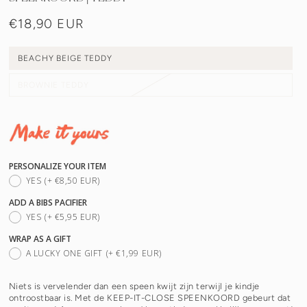
€18,90 EUR
Normale
prijs
BEACHY BEIGE TEDDY
BROWNIE TEDDY
PERSONALIZE YOUR ITEM
YES
(+ €8,50 EUR)
ADD A BIBS PACIFIER
YES
(+ €5,95 EUR)
WRAP AS A GIFT
A LUCKY ONE GIFT
(+ €1,99 EUR)
Niets is vervelender dan een speen kwijt zijn terwijl je kindje
ontroostbaar is. Met de KEEP-IT-CLOSE SPEENKOORD gebeurt dat