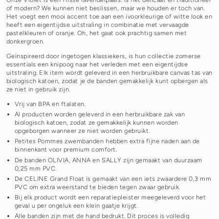
of modern? We kunnen niet beslissen, maar we houden er toch van.
Het voegt een mooi accent toe aan een ivoorkleurige of witte look en
heeft een eigentijdse uitstraling in combinatie met vervaagde
pastelkleuren of oranje. Oh, het gaat ook prachtig samen met
donkergroen.
Geïnspireerd door ingetogen klassiekers, is hun collectie zomerse
essentials een knipoog naar het verleden met een eigentijdse
uitstraling. Elk item wordt geleverd in een herbruikbare canvas tas van
biologisch katoen, zodat je de banden gemakkelijk kunt opbergen als
ze niet in gebruik zijn.
Vrij van BPA en ftalaten.
Al producten worden geleverd in een herbruikbare zak van
biologisch katoen, zodat ze gemakkelijk kunnen worden
opgeborgen wanneer ze niet worden gebruikt.
Petites Pommes zwembanden hebben extra fijne naden aan de
binnenkant voor premium comfort.
De banden OLIVIA, ANNA en SALLY zijn gemaakt van duurzaam
0,25 mm PVC.
De CELINE Grand Float is gemaakt van een iets zwaardere 0,3 mm
PVC om extra weerstand te bieden tegen zwaar gebruik.
Bij elk product wordt een reparatiepleister meegeleverd voor het
geval u per ongeluk een klein gaatje krijgt.
Alle banden zijn met de hand bedrukt. Dit proces is volledig