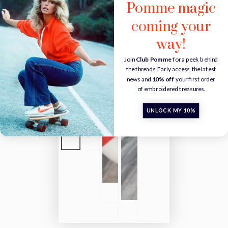
Pomme magic
coming your
way!
Join
Club Pomme
for a peek behind
the threads. Early access, the latest
news and
10% off
your first order
of embroidered treasures.
UNLOCK MY 10%