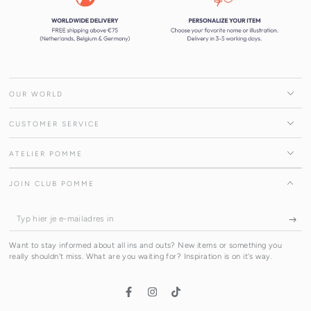
OUR WORLD
CUSTOMER SERVICE
ATELIER POMME
JOIN CLUB POMME
Typ
hier
Want to stay informed about all ins and outs? New items or something you
je
really shouldn't miss. What are you waiting for? Inspiration is on it's way.
e-
mailadres
Facebook
Instagram
TikTok