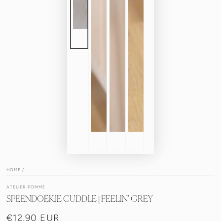
HOME
/
ATELIER POMME
SPEENDOEKJE CUDDLE | FEELIN' GREY
€12,90 EUR
Normale