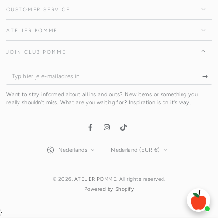
CUSTOMER SERVICE
ATELIER POMME
JOIN CLUB POMME
Typ
hier
Want to stay informed about all ins and outs? New items or something you
je
really shouldn't miss. What are you waiting for? Inspiration is on it's way.
e-
mailadres
Facebook
Instagram
TikTok
in
Taal
Land/regio
Nederlands
Nederland (EUR €)
© 2026,
ATELIER POMME
. All rights reserved.
Powered by Shopify
}