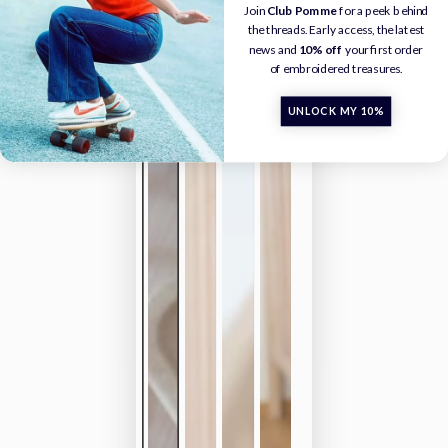
Join
Club Pomme
for a peek behind
the threads. Early access, the latest
news and
10% off
your first order
of embroidered treasures.
UNLOCK MY 10%