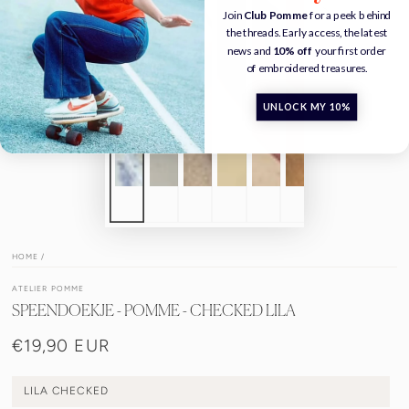
Join
Club Pomme
for a peek behind
the threads. Early access, the latest
news and
10% off
your first order
of embroidered treasures.
UNLOCK MY 10%
HOME
/
ATELIER POMME
SPEENDOEKJE - POMME - CHECKED LILA
€19,90 EUR
Normale
prijs
LILA CHECKED