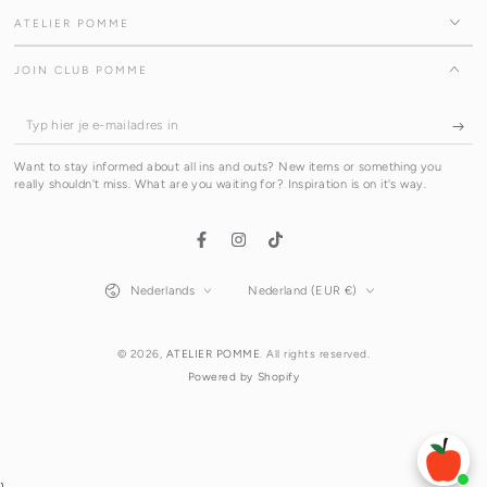
ATELIER POMME
JOIN CLUB POMME
Typ
hier
Want to stay informed about all ins and outs? New items or something you
je
really shouldn't miss. What are you waiting for? Inspiration is on it's way.
e-
mailadres
Facebook
Instagram
TikTok
in
Taal
Land/regio
Nederlands
Nederland (EUR €)
© 2026,
ATELIER POMME
. All rights reserved.
Powered by Shopify